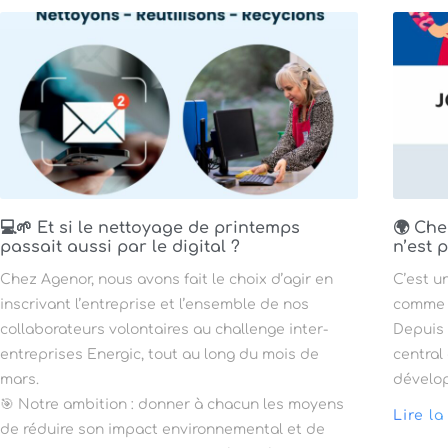
💻🌱 Et si le nettoyage de printemps
🌍 Che
passait aussi par le digital ?
n’est 
Chez Agenor, nous avons fait le choix d’agir en
C’est u
inscrivant l’entreprise et l’ensemble de nos
comme 
collaborateurs volontaires au challenge inter-
Depuis 
entreprises Energic, tout au long du mois de
central
mars.
dévelo
🎯 Notre ambition : donner à chacun les moyens
Lire la
de réduire son impact environnemental et de