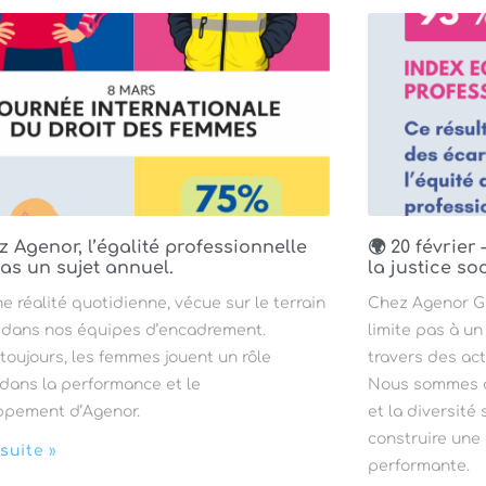
z Agenor, l’égalité professionnelle
🌍 20 février
pas un sujet annuel.
la justice so
ne réalité quotidienne, vécue sur le terrain
Chez Agenor Gro
dans nos équipes d’encadrement.
limite pas à un
toujours, les femmes jouent un rôle
travers des ac
 dans la performance et le
Nous sommes con
ppement d’Agenor.
et la diversité
construire une
 suite »
performante.