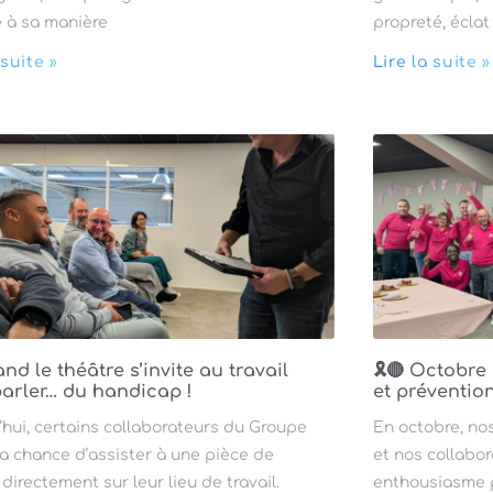
 à sa manière
propreté, éclat
 suite »
Lire la suite »
nd le théâtre s’invite au travail
🎗️🔴 Octobre
arler… du handicap !
et préventio
’hui, certains collaborateurs du Groupe
En octobre, no
la chance d’assister à une pièce de
et nos collabo
 directement sur leur lieu de travail.
enthousiasme po