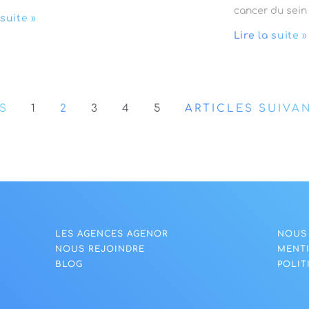
cancer du sein
 suite »
Lire la suite »
S
1
2
3
4
5
ARTICLES SUIVA
LES AGENCES AGENOR
NOUS
NOUS REJOINDRE
MENT
BLOG
POLIT