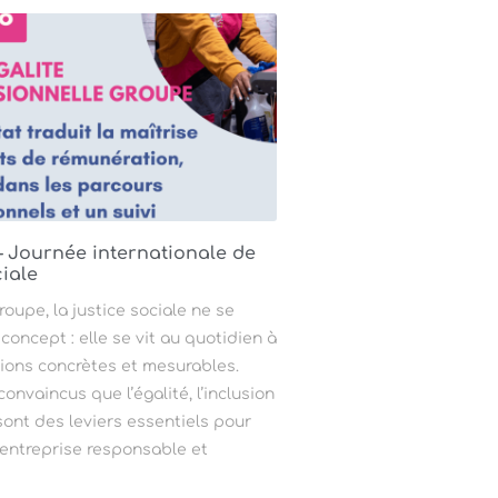
 – Journée internationale de
ciale
upe, la justice sociale ne se
 concept : elle se vit au quotidien à
tions concrètes et mesurables.
vaincus que l’égalité, l’inclusion
 sont des leviers essentiels pour
 entreprise responsable et