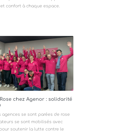
 et confort à chaque espace.
 Rose chez Agenor : solidarité
n
s agences se sont parées de rose
rateurs se sont mobilisés avec
ur soutenir la lutte contre le