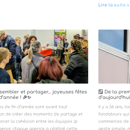
Lire la suite »
sembler et partager… joyeuses fêtes
🪟 De la prem
 d’année ! 🎉✨
d’aujourd’hu
es de fin d’année sont avant tout
Il y a 36 ans,
ion de créer des moments de partage et
fondateurs qui 
orcer la cohésion entre les équipes 🤝
commerces de Li
enor, chaque agence a célébré cette
geste simple, m