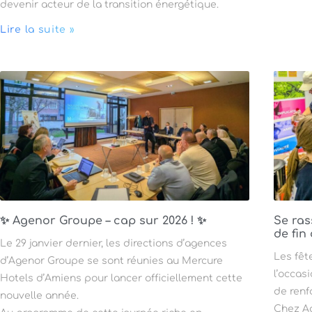
devenir acteur de la transition énergétique.
Lire la suite »
✨ Agenor Groupe – cap sur 2026 ! ✨
Se ras
de fin
Le 29 janvier dernier, les directions d’agences
Les fêt
d’Agenor Groupe se sont réunies au Mercure
l’occas
Hotels d’Amiens pour lancer officiellement cette
de renf
nouvelle année.
Chez Ag