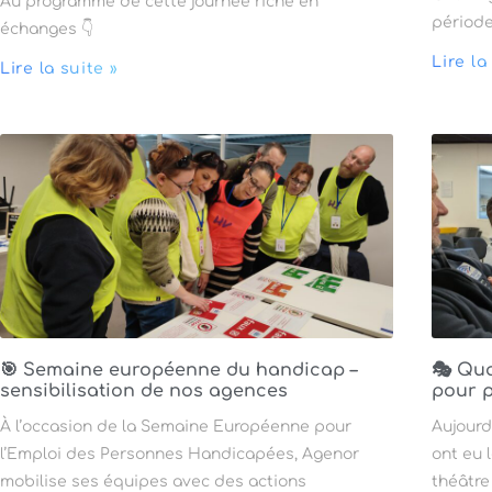
Au programme de cette journée riche en
période
échanges 👇
Lire la
Lire la suite »
🎯 Semaine européenne du handicap –
🎭 Qua
sensibilisation de nos agences
pour p
À l’occasion de la Semaine Européenne pour
Aujourd
l’Emploi des Personnes Handicapées, Agenor
ont eu 
mobilise ses équipes avec des actions
théâtre