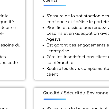
clients
ir le
S’assure de la satisfaction des 
 qualité.
confiance et fidélise le portef
cteur en
Planifie et assiste aux rendez-
RH,
besoins et en adéquation avec
Agesys
besoins du
Est garant des engagements et
l’entreprise
des
Gère les insatisfactions client
ns cette
sa hiérarchie
Réalise les devis complémentai
client
Qualité / Sécurité / Environn
ur et
S’assure de la bonne applica