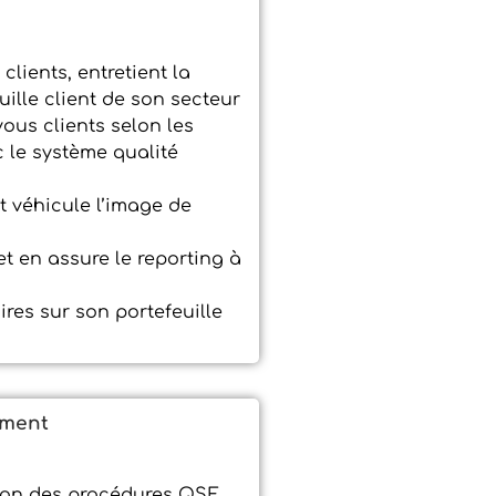
clients, entretient la
euille client de son secteur
vous clients selon les
 le système qualité
 véhicule l’image de
 et en assure le reporting à
res sur son portefeuille
ement
tion des procédures QSE