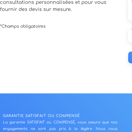
consultations personnalisées et pour vous
fournir des devis sur mesure.
*Champs obligatoires
GARANTIE SATISFAIT OU COMPENSÉ
La garantie SATISFAIT ou COMPENSÉ, vous assure que nos
engagements ne sont pas pris à la légère. Nous nous