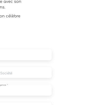
e avec son
ns.
son célèbre
Agence