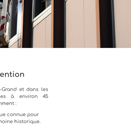
vention
-Grand et dans les
uées à environ 45
mment :
que connue pour
moine historique.