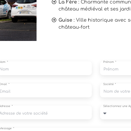
La Fère
: Charmante commun
château médiéval et ses jardi
Guise
: Ville historique avec 
château-fort
Nom
Prénom
Email
Société
Adresse
Sélectionnez une 
Message