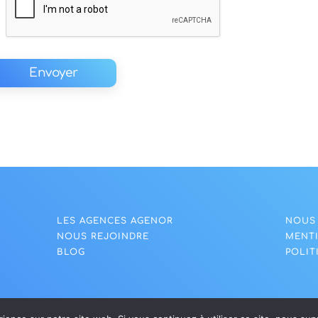
Envoyer
LES AGENCES AGENOR
NOUS
NOUS REJOINDRE
MENT
BLOG
POLIT