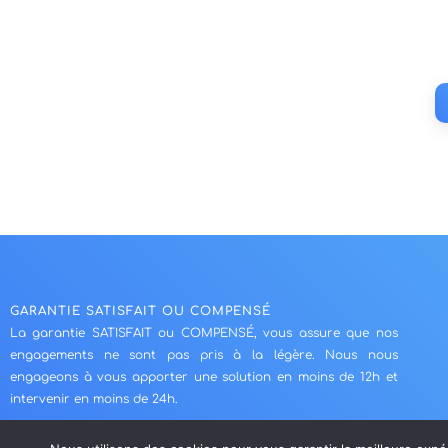
GARANTIE SATISFAIT OU COMPENSÉ
La garantie SATISFAIT ou COMPENSÉ, vous assure que nos
engagements ne sont pas pris à la légère. Nous nous
engageons à vous apporter une solution en moins de 12h et
intervenir en moins de 24h.