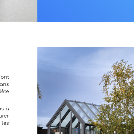
ont
dans
lète
ns à
urer
 les