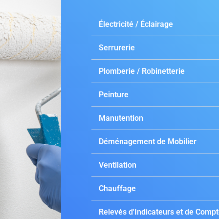
Électricité / Éclairage
Serrurerie
Plomberie / Robinetterie
Peinture
Manutention
Déménagement de Mobilier
Ventilation
Chauffage
Relevés d'Indicateurs et de Comp