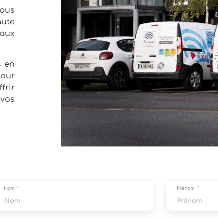
ous
ute
 aux
s en
our
frir
 vos
Nom
Prénom