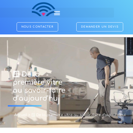
NOUS CONTACTER
DEMANDER UN DEVIS
🪟 De la
première vitre
au savoir-faire
d’aujourd’hui
Accueil
>
🪟 De la première vitre au savoir-faire d’aujourd’hui