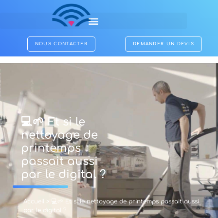
NOUS CONTACTER
DEMANDER UN DEVIS
💻🌱 Et si le
nettoyage de
printemps
passait aussi
par le digital ?
Accueil
>
💻🌱 Et si le nettoyage de printemps passait aussi
par le digital ?