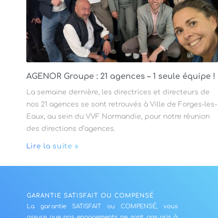
AGENOR Groupe : 21 agences – 1 seule équipe !
La semaine dernière, les directrices et directeurs de
nos 21 agences se sont retrouvés à Ville de Forges-les-
Eaux, au sein du VVF Normandie, pour notre réunion
des directions d’agences.
Lire la suite »
GARANTIE SATISFAIT OU COMPENSÉ
La garantie SATISFAIT ou COMPENSÉ, vous
assure que nos engagements ne sont pas pris à