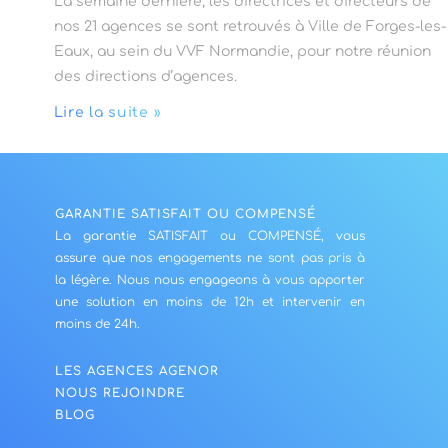
La semaine dernière, les directrices et directeurs de
nos 21 agences se sont retrouvés à Ville de Forges-les-
Eaux, au sein du VVF Normandie, pour notre réunion
des directions d’agences.
Lire la suite »
GARANTIE SATISFAIT OU COMPENSÉ
La garantie SATISFAIT ou COMPENSÉ, vous
assure que nos engagements ne sont pas pris à
la légère. Nous nous engageons à vous apporter
une solution en moins de 12h et intervenir en
moins de 24h.
LES AGENCES AGENOR
NOUS REJOINDRE
BLOG