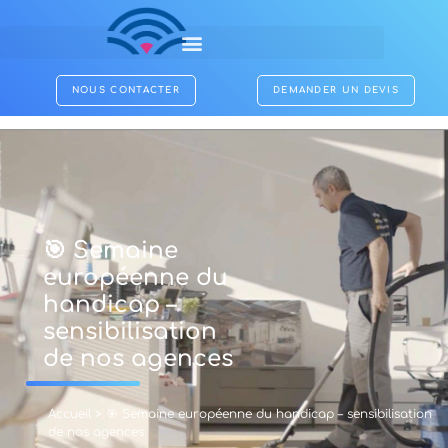
NOUS CONTACTER
DEMANDER UN DEVIS
🎯 Semaine
européenne du
handicap –
sensibilisation
de nos agences
Accueil
>
🎯 Semaine européenne du handicap – sensibilisation
de nos agences