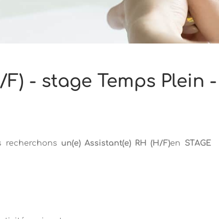
/F) - stage Temps Plein 
us recherchons
un(e)
Assistant(e) RH (H/F)
en
STAG