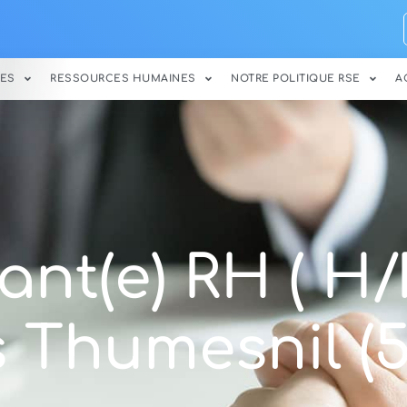
ES
RESSOURCES HUMAINES
NOTRE POLITIQUE RSE
A
nt(e) RH ( H/F
 Thumesnil (5