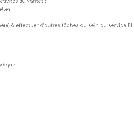
ctivités suivantes :
elles
né(e) à effectuer d’autres tâches au sein du service R
odique