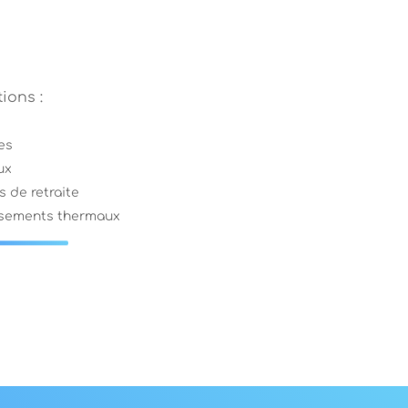
ions :
es
ux
 de retraite
ssements thermaux