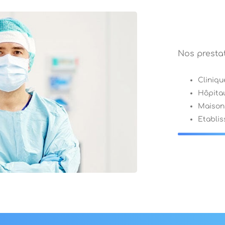
Nos prestat
Cliniqu
Hôpita
Maisons
Etabli