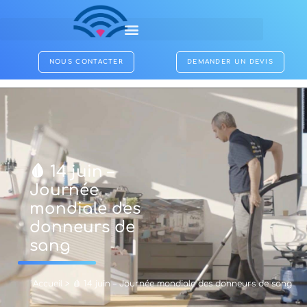
NOUS CONTACTER
DEMANDER UN DEVIS
🩸 14 juin –
Journée
mondiale des
donneurs de
sang
Accueil
>
🩸 14 juin – Journée mondiale des donneurs de sang