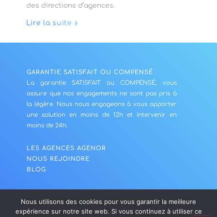
des directions d’agences.
Lire la suite »
GARANTIE SATISFAIT OU COMPENSÉ
La garantie SATISFAIT ou COMPENSÉ, vous
assure que nos engagements ne sont pas pris à
la légère. Nous nous engageons à vous apporter
une solution en moins de 12h et intervenir en
moins de 24h.
LES AGENCES AGENOR
NOUS REJOINDRE
BLOG
NOUS CONTACTER
Nous utilisons des cookies pour vous garantir la meilleure
MENTIONS LÉGALES
expérience sur notre site web. Si vous continuez à utiliser ce
POLITIQUE DE CONFIDENTIALITÉ