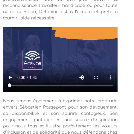
reconnaissance travailleur handicapé ou pour toute
autre question, Delphine est à l’écoute et prête à
fournir l’aide nécessaire.
Nous tenons également à exprimer notre gratitude
envers Sébastien Passepont pour son dévouement,
sa disponibilité et son sourire contagieux. Son
engagement quotidien est une source d’inspiration
pour nous tous et illustre parfaitement les valeurs
d’inclusion et de solidarité que nous défendons chez