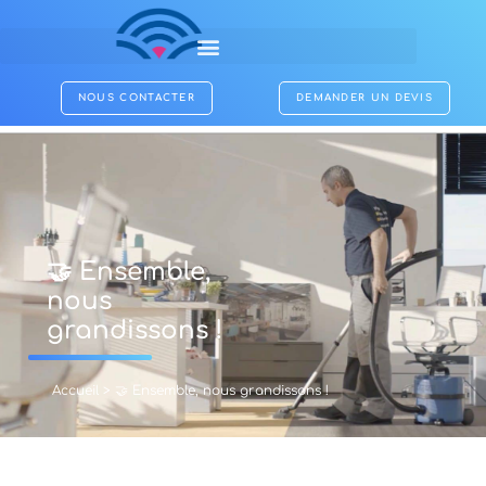
NOUS CONTACTER
DEMANDER UN DEVIS
🤝 Ensemble,
nous
grandissons !
Accueil
>
🤝 Ensemble, nous grandissons !